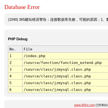
Database Error
(1040) 365建站错误警告：连接数据库失败，可能的原因：1、数
PHP Debug
No.
File
1
/index.php
2
/source/function/function_extend.php
3
/source/class/jzmysql.class.php
4
/source/class/jzmysql.class.php
5
/source/class/jzmysql.class.php
6
/source/class/jzmysql.class.php
www.365jz.com
已经将此