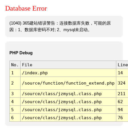
Database Error
(1040) 365建站错误警告：连接数据库失败，可能的原
因：1、数据库密码不对; 2、mysql未启动。
PHP Debug
No.
File
Line
1
/index.php
14
2
/source/function/function_extend.php
324
3
/source/class/jzmysql.class.php
211
4
/source/class/jzmysql.class.php
62
5
/source/class/jzmysql.class.php
94
6
/source/class/jzmysql.class.php
76