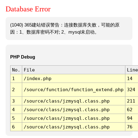
Database Error
(1040) 365建站错误警告：连接数据库失败，可能的原
因：1、数据库密码不对; 2、mysql未启动。
PHP Debug
No.
File
Line
1
/index.php
14
2
/source/function/function_extend.php
324
3
/source/class/jzmysql.class.php
211
4
/source/class/jzmysql.class.php
62
5
/source/class/jzmysql.class.php
94
6
/source/class/jzmysql.class.php
76