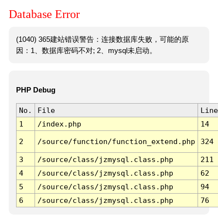
Database Error
(1040) 365建站错误警告：连接数据库失败，可能的原
因：1、数据库密码不对; 2、mysql未启动。
PHP Debug
No.
File
Line
1
/index.php
14
2
/source/function/function_extend.php
324
3
/source/class/jzmysql.class.php
211
4
/source/class/jzmysql.class.php
62
5
/source/class/jzmysql.class.php
94
6
/source/class/jzmysql.class.php
76