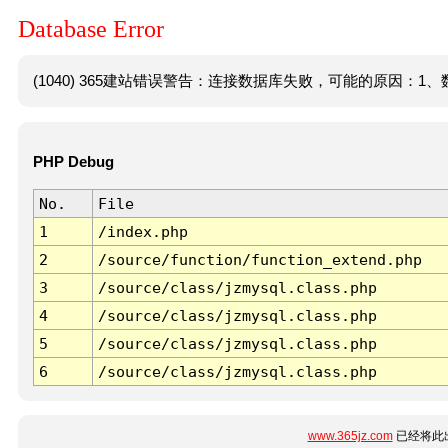
Database Error
(1040) 365建站错误警告：连接数据库失败，可能的原因：1、数
PHP Debug
No.
File
1
/index.php
2
/source/function/function_extend.php
3
/source/class/jzmysql.class.php
4
/source/class/jzmysql.class.php
5
/source/class/jzmysql.class.php
6
/source/class/jzmysql.class.php
www.365jz.com
已经将此