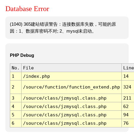
Database Error
(1040) 365建站错误警告：连接数据库失败，可能的原
因：1、数据库密码不对; 2、mysql未启动。
PHP Debug
No.
File
Line
1
/index.php
14
2
/source/function/function_extend.php
324
3
/source/class/jzmysql.class.php
211
4
/source/class/jzmysql.class.php
62
5
/source/class/jzmysql.class.php
94
6
/source/class/jzmysql.class.php
76