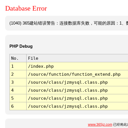
Database Error
(1040) 365建站错误警告：连接数据库失败，可能的原因：1、数
PHP Debug
No.
File
1
/index.php
2
/source/function/function_extend.php
3
/source/class/jzmysql.class.php
4
/source/class/jzmysql.class.php
5
/source/class/jzmysql.class.php
6
/source/class/jzmysql.class.php
www.365jz.com
已经将此