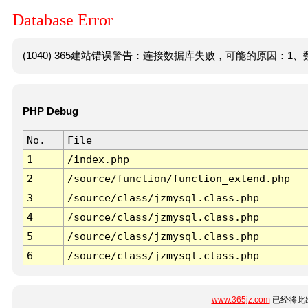
Database Error
(1040) 365建站错误警告：连接数据库失败，可能的原因：1、数
PHP Debug
No.
File
1
/index.php
2
/source/function/function_extend.php
3
/source/class/jzmysql.class.php
4
/source/class/jzmysql.class.php
5
/source/class/jzmysql.class.php
6
/source/class/jzmysql.class.php
www.365jz.com
已经将此