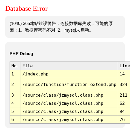
Database Error
(1040) 365建站错误警告：连接数据库失败，可能的原
因：1、数据库密码不对; 2、mysql未启动。
PHP Debug
No.
File
Line
1
/index.php
14
2
/source/function/function_extend.php
324
3
/source/class/jzmysql.class.php
211
4
/source/class/jzmysql.class.php
62
5
/source/class/jzmysql.class.php
94
6
/source/class/jzmysql.class.php
76