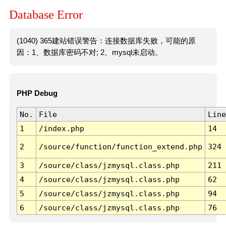
Database Error
(1040) 365建站错误警告：连接数据库失败，可能的原
因：1、数据库密码不对; 2、mysql未启动。
PHP Debug
No.
File
Line
1
/index.php
14
2
/source/function/function_extend.php
324
3
/source/class/jzmysql.class.php
211
4
/source/class/jzmysql.class.php
62
5
/source/class/jzmysql.class.php
94
6
/source/class/jzmysql.class.php
76