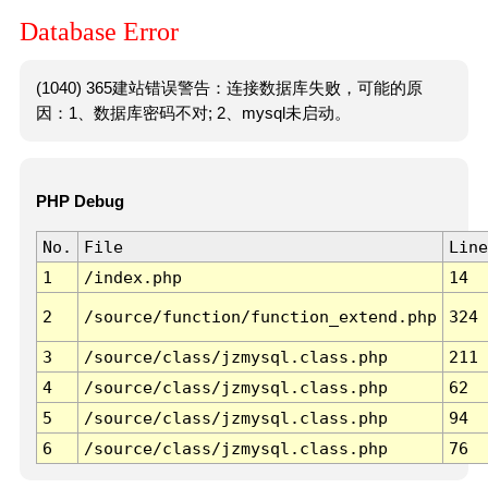
Database Error
(1040) 365建站错误警告：连接数据库失败，可能的原
因：1、数据库密码不对; 2、mysql未启动。
PHP Debug
No.
File
Line
1
/index.php
14
2
/source/function/function_extend.php
324
3
/source/class/jzmysql.class.php
211
4
/source/class/jzmysql.class.php
62
5
/source/class/jzmysql.class.php
94
6
/source/class/jzmysql.class.php
76