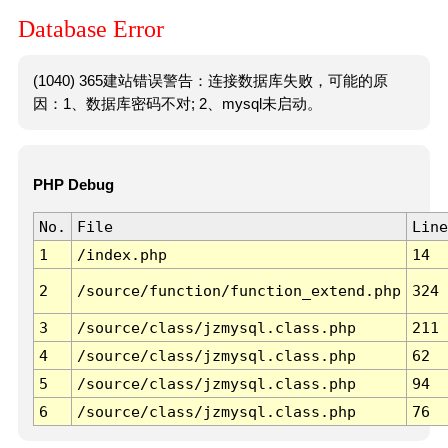
Database Error
(1040) 365建站错误警告：连接数据库失败，可能的原
因：1、数据库密码不对; 2、mysql未启动。
PHP Debug
No.
File
Line
1
/index.php
14
2
/source/function/function_extend.php
324
3
/source/class/jzmysql.class.php
211
4
/source/class/jzmysql.class.php
62
5
/source/class/jzmysql.class.php
94
6
/source/class/jzmysql.class.php
76