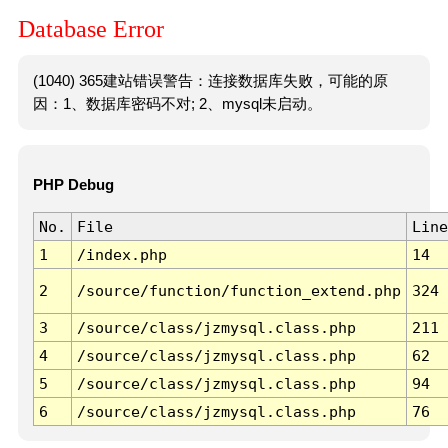
Database Error
(1040) 365建站错误警告：连接数据库失败，可能的原
因：1、数据库密码不对; 2、mysql未启动。
PHP Debug
No.
File
Line
1
/index.php
14
2
/source/function/function_extend.php
324
3
/source/class/jzmysql.class.php
211
4
/source/class/jzmysql.class.php
62
5
/source/class/jzmysql.class.php
94
6
/source/class/jzmysql.class.php
76