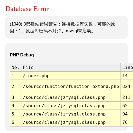
Database Error
(1040) 365建站错误警告：连接数据库失败，可能的原
因：1、数据库密码不对; 2、mysql未启动。
PHP Debug
No.
File
Line
1
/index.php
14
2
/source/function/function_extend.php
324
3
/source/class/jzmysql.class.php
211
4
/source/class/jzmysql.class.php
62
5
/source/class/jzmysql.class.php
94
6
/source/class/jzmysql.class.php
76