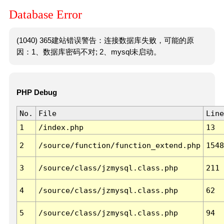
Database Error
(1040) 365建站错误警告：连接数据库失败，可能的原
因：1、数据库密码不对; 2、mysql未启动。
PHP Debug
No.
File
Line
1
/index.php
13
2
/source/function/function_extend.php
1548
3
/source/class/jzmysql.class.php
211
4
/source/class/jzmysql.class.php
62
5
/source/class/jzmysql.class.php
94