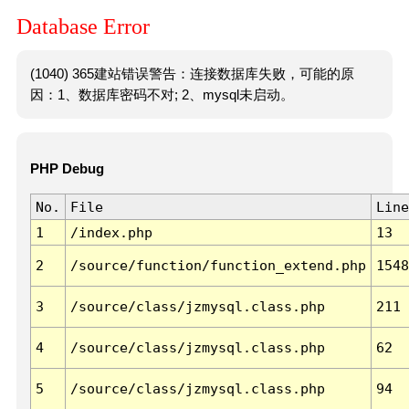
Database Error
(1040) 365建站错误警告：连接数据库失败，可能的原
因：1、数据库密码不对; 2、mysql未启动。
PHP Debug
No.
File
Line
1
/index.php
13
2
/source/function/function_extend.php
1548
3
/source/class/jzmysql.class.php
211
4
/source/class/jzmysql.class.php
62
5
/source/class/jzmysql.class.php
94