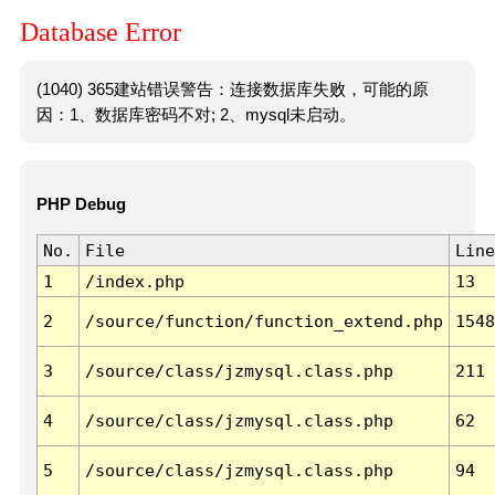
Database Error
(1040) 365建站错误警告：连接数据库失败，可能的原
因：1、数据库密码不对; 2、mysql未启动。
PHP Debug
No.
File
Line
1
/index.php
13
2
/source/function/function_extend.php
1548
3
/source/class/jzmysql.class.php
211
4
/source/class/jzmysql.class.php
62
5
/source/class/jzmysql.class.php
94