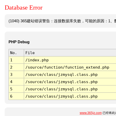
Database Error
(1040) 365建站错误警告：连接数据库失败，可能的原因：1、数
PHP Debug
No.
File
1
/index.php
2
/source/function/function_extend.php
3
/source/class/jzmysql.class.php
4
/source/class/jzmysql.class.php
5
/source/class/jzmysql.class.php
6
/source/class/jzmysql.class.php
www.365jz.com
已经将此