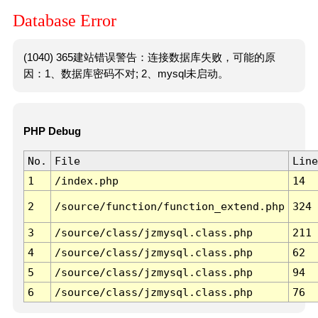
Database Error
(1040) 365建站错误警告：连接数据库失败，可能的原
因：1、数据库密码不对; 2、mysql未启动。
PHP Debug
No.
File
Line
1
/index.php
14
2
/source/function/function_extend.php
324
3
/source/class/jzmysql.class.php
211
4
/source/class/jzmysql.class.php
62
5
/source/class/jzmysql.class.php
94
6
/source/class/jzmysql.class.php
76