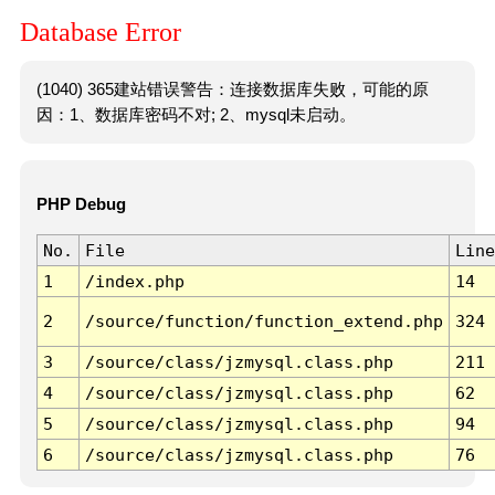
Database Error
(1040) 365建站错误警告：连接数据库失败，可能的原
因：1、数据库密码不对; 2、mysql未启动。
PHP Debug
No.
File
Line
1
/index.php
14
2
/source/function/function_extend.php
324
3
/source/class/jzmysql.class.php
211
4
/source/class/jzmysql.class.php
62
5
/source/class/jzmysql.class.php
94
6
/source/class/jzmysql.class.php
76