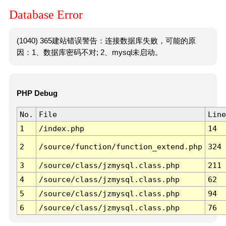
Database Error
(1040) 365建站错误警告：连接数据库失败，可能的原
因：1、数据库密码不对; 2、mysql未启动。
PHP Debug
No.
File
Line
1
/index.php
14
2
/source/function/function_extend.php
324
3
/source/class/jzmysql.class.php
211
4
/source/class/jzmysql.class.php
62
5
/source/class/jzmysql.class.php
94
6
/source/class/jzmysql.class.php
76