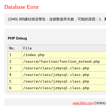
Database Error
(1040) 365建站错误警告：连接数据库失败，可能的原因：1、数
PHP Debug
No.
File
1
/index.php
2
/source/function/function_extend.php
3
/source/class/jzmysql.class.php
4
/source/class/jzmysql.class.php
5
/source/class/jzmysql.class.php
6
/source/class/jzmysql.class.php
www.365jz.com
已经将此