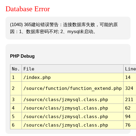
Database Error
(1040) 365建站错误警告：连接数据库失败，可能的原
因：1、数据库密码不对; 2、mysql未启动。
PHP Debug
No.
File
Line
1
/index.php
14
2
/source/function/function_extend.php
324
3
/source/class/jzmysql.class.php
211
4
/source/class/jzmysql.class.php
62
5
/source/class/jzmysql.class.php
94
6
/source/class/jzmysql.class.php
76