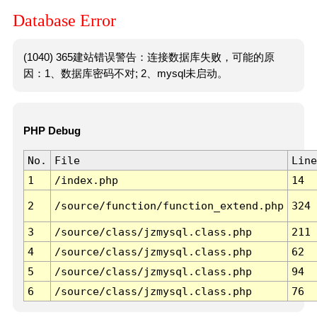
Database Error
(1040) 365建站错误警告：连接数据库失败，可能的原
因：1、数据库密码不对; 2、mysql未启动。
PHP Debug
No.
File
Line
1
/index.php
14
2
/source/function/function_extend.php
324
3
/source/class/jzmysql.class.php
211
4
/source/class/jzmysql.class.php
62
5
/source/class/jzmysql.class.php
94
6
/source/class/jzmysql.class.php
76