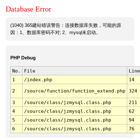
Database Error
(1040) 365建站错误警告：连接数据库失败，可能的原
因：1、数据库密码不对; 2、mysql未启动。
PHP Debug
No.
File
Line
1
/index.php
14
2
/source/function/function_extend.php
324
3
/source/class/jzmysql.class.php
211
4
/source/class/jzmysql.class.php
62
5
/source/class/jzmysql.class.php
94
6
/source/class/jzmysql.class.php
76