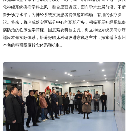
化神经系统疾病学科上风，整合里面资源，面向学术发展前沿、不断
晋升诊疗水平，为神经系统疾病患者提供愈加精确、有用的诊疗决
议。将来，将老成落实区域分中心的职职守务，积极开展神经系统疾
病防治的临床医学商榷、国度紧要科技面孔，树立神经系统疾病诊疗
适应本领实际体系，培养好临床科研改进东说念主才，探索适应永州
本色的科研限度转念体系和机制。