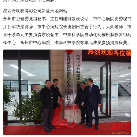
墨西哥联赛博彩公司新濠天地网站
永州市卫健委党组秘书、主任刘建能发表说话，市中心病院党委秘书
江拥军致接待辞，市中心病院院长唐朝日主合手行为，大众老师、市
直干系单元主要负责东说念主、中国科学院自动化商榷所脑收罗组商
榷中心、永州市中心病院、湖南科技学院等单元成员参预揭牌庆典。