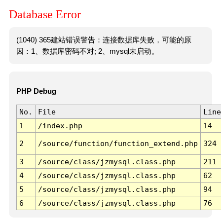
Database Error
(1040) 365建站错误警告：连接数据库失败，可能的原
因：1、数据库密码不对; 2、mysql未启动。
PHP Debug
No.
File
Line
1
/index.php
14
2
/source/function/function_extend.php
324
3
/source/class/jzmysql.class.php
211
4
/source/class/jzmysql.class.php
62
5
/source/class/jzmysql.class.php
94
6
/source/class/jzmysql.class.php
76