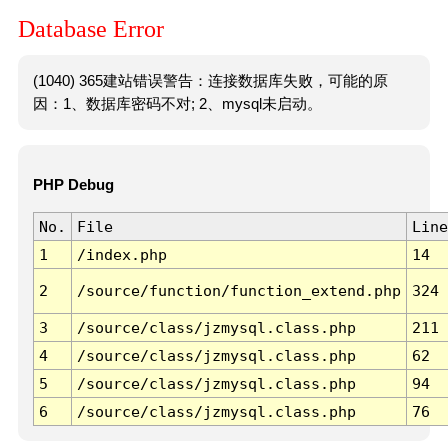
Database Error
(1040) 365建站错误警告：连接数据库失败，可能的原
因：1、数据库密码不对; 2、mysql未启动。
PHP Debug
No.
File
Line
1
/index.php
14
2
/source/function/function_extend.php
324
3
/source/class/jzmysql.class.php
211
4
/source/class/jzmysql.class.php
62
5
/source/class/jzmysql.class.php
94
6
/source/class/jzmysql.class.php
76