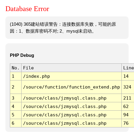
Database Error
(1040) 365建站错误警告：连接数据库失败，可能的原
因：1、数据库密码不对; 2、mysql未启动。
PHP Debug
No.
File
Line
1
/index.php
14
2
/source/function/function_extend.php
324
3
/source/class/jzmysql.class.php
211
4
/source/class/jzmysql.class.php
62
5
/source/class/jzmysql.class.php
94
6
/source/class/jzmysql.class.php
76