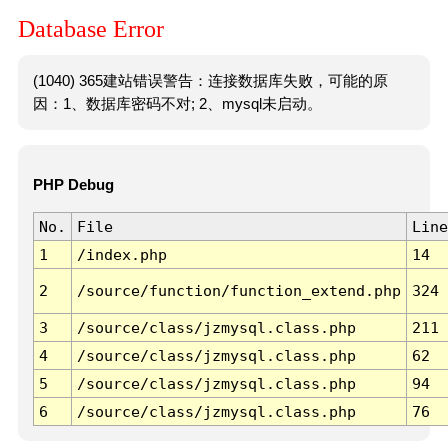
Database Error
(1040) 365建站错误警告：连接数据库失败，可能的原
因：1、数据库密码不对; 2、mysql未启动。
PHP Debug
No.
File
Line
1
/index.php
14
2
/source/function/function_extend.php
324
3
/source/class/jzmysql.class.php
211
4
/source/class/jzmysql.class.php
62
5
/source/class/jzmysql.class.php
94
6
/source/class/jzmysql.class.php
76