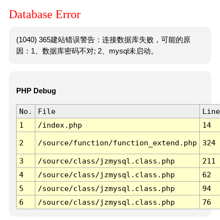
Database Error
(1040) 365建站错误警告：连接数据库失败，可能的原
因：1、数据库密码不对; 2、mysql未启动。
PHP Debug
No.
File
Line
1
/index.php
14
2
/source/function/function_extend.php
324
3
/source/class/jzmysql.class.php
211
4
/source/class/jzmysql.class.php
62
5
/source/class/jzmysql.class.php
94
6
/source/class/jzmysql.class.php
76