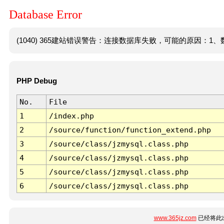
Database Error
(1040) 365建站错误警告：连接数据库失败，可能的原因：1、数
PHP Debug
No.
File
1
/index.php
2
/source/function/function_extend.php
3
/source/class/jzmysql.class.php
4
/source/class/jzmysql.class.php
5
/source/class/jzmysql.class.php
6
/source/class/jzmysql.class.php
www.365jz.com
已经将此