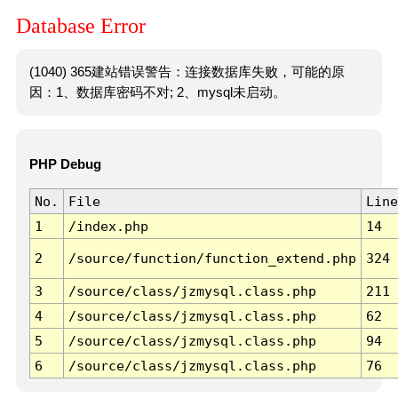
Database Error
(1040) 365建站错误警告：连接数据库失败，可能的原
因：1、数据库密码不对; 2、mysql未启动。
PHP Debug
No.
File
Line
1
/index.php
14
2
/source/function/function_extend.php
324
3
/source/class/jzmysql.class.php
211
4
/source/class/jzmysql.class.php
62
5
/source/class/jzmysql.class.php
94
6
/source/class/jzmysql.class.php
76