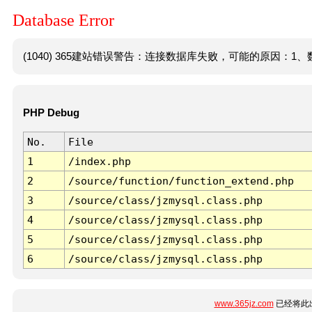
Database Error
(1040) 365建站错误警告：连接数据库失败，可能的原因：1、数
PHP Debug
No.
File
1
/index.php
2
/source/function/function_extend.php
3
/source/class/jzmysql.class.php
4
/source/class/jzmysql.class.php
5
/source/class/jzmysql.class.php
6
/source/class/jzmysql.class.php
www.365jz.com
已经将此