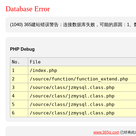
Database Error
(1040) 365建站错误警告：连接数据库失败，可能的原因：1、数
PHP Debug
No.
File
1
/index.php
2
/source/function/function_extend.php
3
/source/class/jzmysql.class.php
4
/source/class/jzmysql.class.php
5
/source/class/jzmysql.class.php
6
/source/class/jzmysql.class.php
www.365jz.com
已经将此