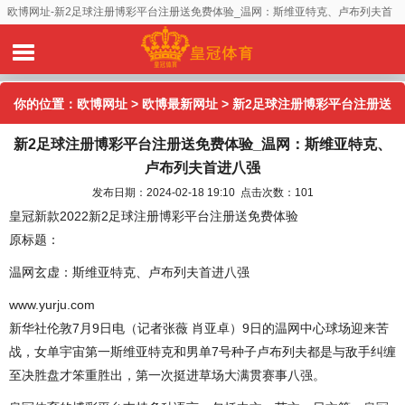
欧博网址-新2足球注册博彩平台注册送免费体验_温网：斯维亚特克、卢布列夫首
进八强
你的位置：
欧博网址
>
欧博最新网址
> 新2足球注册博彩平台注册送
新2足球注册博彩平台注册送免费体验_温网：斯维亚特克、
免费体验_温网：斯维亚特克、卢布列夫首进八强
卢布列夫首进八强
发布日期：2024-02-18 19:10 点击次数：101
皇冠新款2022新2足球注册博彩平台注册送免费体验
原标题：
温网玄虚：斯维亚特克、卢布列夫首进八强
www.yurju.com
新华社伦敦7月9日电（记者张薇 肖亚卓）9日的温网中心球场迎来苦
战，女单宇宙第一斯维亚特克和男单7号种子卢布列夫都是与敌手纠缠
至决胜盘才笨重胜出，第一次挺进草场大满贯赛事八强。