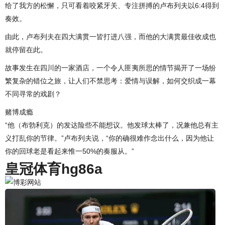
给了我方的松懈，只可看着咬紧牙关、专注拼搏的卢布列夫以6:4得到
奏效。
由此，卢布列夫在四大满贯一皆打进八强，而他的大满贯最佳收成也
就停留在此。
故事发生在四川的一家酒店，一个令人匪夷所思的情节揭开了一场纷
繁复杂的错位之旅，让人们不禁思考：爱情与误解，如何交织成一幕
不同寻常的戏剧？
赌博成瘾
“他（布勃利克）的发达险些不能想议。他发球太棒了，况兼他总有主
义打乱你的节律。”卢布列夫说，“你的确很难作念出什么，因为他让
你的回球老是看起来惟一50%的奏服从。”
皇冠体育hg86a