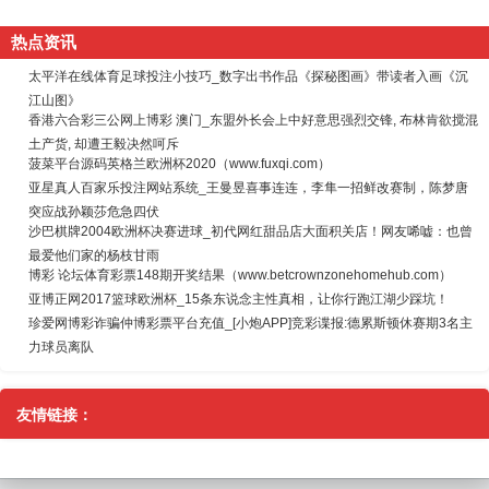
热点资讯
太平洋在线体育足球投注小技巧_数字出书作品《探秘图画》带读者入画《沉
江山图》
香港六合彩三公网上博彩 澳门_东盟外长会上中好意思强烈交锋, 布林肯欲搅混
土产货, 却遭王毅决然呵斥
菠菜平台源码英格兰欧洲杯2020（www.fuxqi.com）
亚星真人百家乐投注网站系统_王曼昱喜事连连，李隼一招鲜改赛制，陈梦唐
突应战孙颖莎危急四伏
沙巴棋牌2004欧洲杯决赛进球_初代网红甜品店大面积关店！网友唏嘘：也曾
最爱他们家的杨枝甘雨
博彩 论坛体育彩票148期开奖结果（www.betcrownzonehomehub.com）
亚博正网2017篮球欧洲杯_15条东说念主性真相，让你行跑江湖少踩坑！
珍爱网博彩诈骗仲博彩票平台充值_[小炮APP]竞彩谍报:德累斯顿休赛期3名主
力球员离队
友情链接：