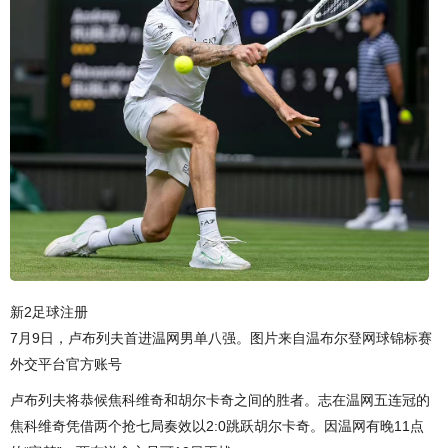
新2足球注册
7月9日，卢布列夫首进温网男单八强。图片来自温布尔登网球锦标赛
外交平台官方账号
卢布列夫将恭候焦科维奇和胡尔卡奇之间的胜者。志在温网五连冠的
焦科维奇凭借两个抢七局奏效以2:0跳跃胡尔卡奇。因温网有晚11点