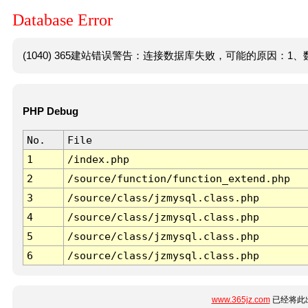
Database Error
(1040) 365建站错误警告：连接数据库失败，可能的原因：1、数
PHP Debug
No.
File
1
/index.php
2
/source/function/function_extend.php
3
/source/class/jzmysql.class.php
4
/source/class/jzmysql.class.php
5
/source/class/jzmysql.class.php
6
/source/class/jzmysql.class.php
www.365jz.com
已经将此