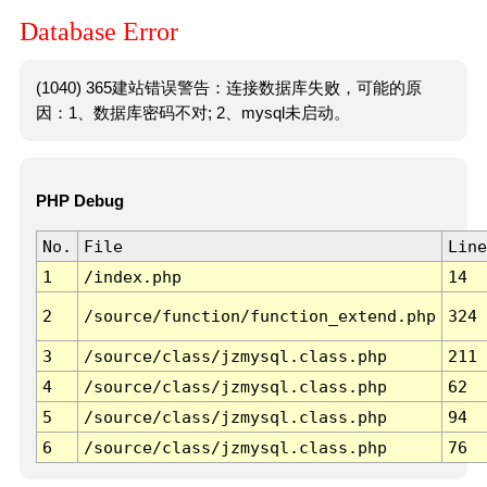
Database Error
(1040) 365建站错误警告：连接数据库失败，可能的原
因：1、数据库密码不对; 2、mysql未启动。
PHP Debug
No.
File
Line
1
/index.php
14
2
/source/function/function_extend.php
324
3
/source/class/jzmysql.class.php
211
4
/source/class/jzmysql.class.php
62
5
/source/class/jzmysql.class.php
94
6
/source/class/jzmysql.class.php
76