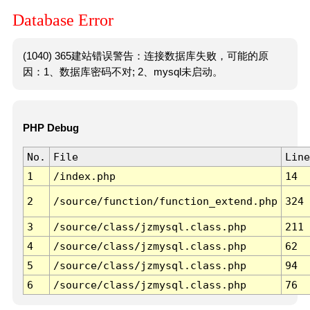
Database Error
(1040) 365建站错误警告：连接数据库失败，可能的原
因：1、数据库密码不对; 2、mysql未启动。
PHP Debug
No.
File
Line
1
/index.php
14
2
/source/function/function_extend.php
324
3
/source/class/jzmysql.class.php
211
4
/source/class/jzmysql.class.php
62
5
/source/class/jzmysql.class.php
94
6
/source/class/jzmysql.class.php
76