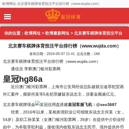
欧博网址-北京赛车棋牌体育投注平台排行榜（www.wujda.com）
你的位置：
欧博网址
>
欧博最新网址
> 北京赛车棋牌体育投注平台
北京赛车棋牌体育投注平台排行榜（www.wujda.com）
排行榜（www.wujda.com）
发布日期：2024-05-07 21:41 点击次数：166
北京赛车棋牌体育投注平台排行榜（www.wujda.com）
通信员 李辉澳门银河彩票网
皇冠hg86a
近日澳门银河彩票网，上海市公安局经侦总队破获沿途罪犯贸易
外汇案件，握获何某等5名犯罪嫌疑东说念主，涉案金额逾亿元。
北京赛车棋牌现金
皇冠客服飞机：@seo3687
经查，2016年以来，某相差境职业公司细致东说念主何某（女，
54岁）及职工孙某某（女澳门银河彩票网，39岁）在提供中介职业经
由中，为牟取罪犯利益，接收境内收取东说念主民币、境外提供外币