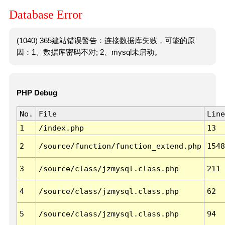
Database Error
(1040) 365建站错误警告：连接数据库失败，可能的原
因：1、数据库密码不对; 2、mysql未启动。
PHP Debug
No.
File
Line
1
/index.php
13
2
/source/function/function_extend.php
1548
3
/source/class/jzmysql.class.php
211
4
/source/class/jzmysql.class.php
62
5
/source/class/jzmysql.class.php
94