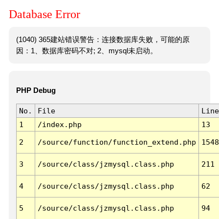
Database Error
(1040) 365建站错误警告：连接数据库失败，可能的原
因：1、数据库密码不对; 2、mysql未启动。
PHP Debug
No.
File
Line
1
/index.php
13
2
/source/function/function_extend.php
1548
3
/source/class/jzmysql.class.php
211
4
/source/class/jzmysql.class.php
62
5
/source/class/jzmysql.class.php
94