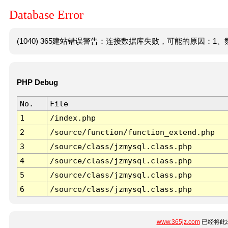
Database Error
(1040) 365建站错误警告：连接数据库失败，可能的原因：1、数
PHP Debug
No.
File
1
/index.php
2
/source/function/function_extend.php
3
/source/class/jzmysql.class.php
4
/source/class/jzmysql.class.php
5
/source/class/jzmysql.class.php
6
/source/class/jzmysql.class.php
www.365jz.com
已经将此