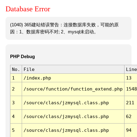
Database Error
(1040) 365建站错误警告：连接数据库失败，可能的原
因：1、数据库密码不对; 2、mysql未启动。
PHP Debug
No.
File
Line
1
/index.php
13
2
/source/function/function_extend.php
1548
3
/source/class/jzmysql.class.php
211
4
/source/class/jzmysql.class.php
62
5
/source/class/jzmysql.class.php
94