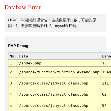
Database Error
(1040) 365建站错误警告：连接数据库失败，可能的原
因：1、数据库密码不对; 2、mysql未启动。
PHP Debug
No.
File
Line
1
/index.php
13
2
/source/function/function_extend.php
1548
3
/source/class/jzmysql.class.php
211
4
/source/class/jzmysql.class.php
62
5
/source/class/jzmysql.class.php
94