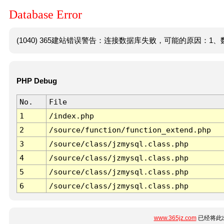
Database Error
(1040) 365建站错误警告：连接数据库失败，可能的原因：1、数
PHP Debug
No.
File
1
/index.php
2
/source/function/function_extend.php
3
/source/class/jzmysql.class.php
4
/source/class/jzmysql.class.php
5
/source/class/jzmysql.class.php
6
/source/class/jzmysql.class.php
www.365jz.com
已经将此