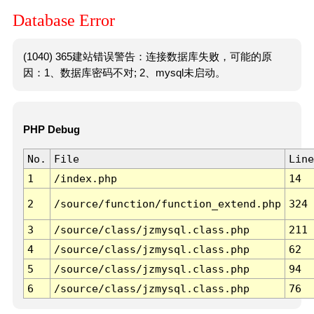
Database Error
(1040) 365建站错误警告：连接数据库失败，可能的原
因：1、数据库密码不对; 2、mysql未启动。
PHP Debug
No.
File
Line
1
/index.php
14
2
/source/function/function_extend.php
324
3
/source/class/jzmysql.class.php
211
4
/source/class/jzmysql.class.php
62
5
/source/class/jzmysql.class.php
94
6
/source/class/jzmysql.class.php
76