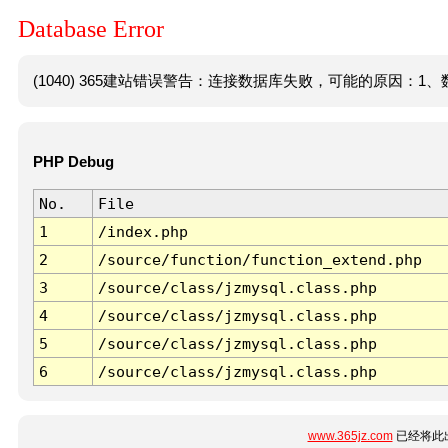
Database Error
(1040) 365建站错误警告：连接数据库失败，可能的原因：1、数
PHP Debug
No.
File
1
/index.php
2
/source/function/function_extend.php
3
/source/class/jzmysql.class.php
4
/source/class/jzmysql.class.php
5
/source/class/jzmysql.class.php
6
/source/class/jzmysql.class.php
www.365jz.com
已经将此