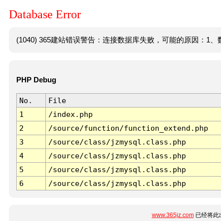
Database Error
(1040) 365建站错误警告：连接数据库失败，可能的原因：1、数
PHP Debug
No.
File
1
/index.php
2
/source/function/function_extend.php
3
/source/class/jzmysql.class.php
4
/source/class/jzmysql.class.php
5
/source/class/jzmysql.class.php
6
/source/class/jzmysql.class.php
www.365jz.com
已经将此