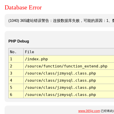
Database Error
(1040) 365建站错误警告：连接数据库失败，可能的原因：1、数
PHP Debug
No.
File
1
/index.php
2
/source/function/function_extend.php
3
/source/class/jzmysql.class.php
4
/source/class/jzmysql.class.php
5
/source/class/jzmysql.class.php
6
/source/class/jzmysql.class.php
www.365jz.com
已经将此